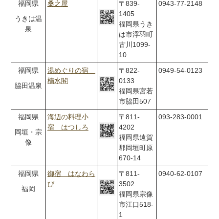
福岡県
桑之屋
〒839-
0943-77-2148
1405
うきは温
福岡県うき
泉
は市浮羽町
古川1099-
10
福岡県
湯めぐりの宿
〒822-
0949-54-0123
楠水閣
0133
脇田温泉
福岡県宮若
市脇田507
福岡県
海辺の料理小
〒811-
093-283-0001
宿 はつしろ
4202
岡垣・宗
福岡県遠賀
像
郡岡垣町原
670-14
福岡県
御宿 はなわら
〒811-
0940-62-0107
び
3502
福岡
福岡県宗像
市江口518-
1