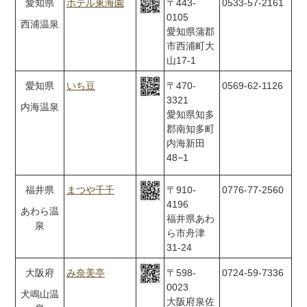
愛知県
ホテル東海園
〒443-
0533-57-2161
0105
西浦温泉
愛知県蒲郡
市西浦町大
山17-1
愛知県
いち豆
〒470-
0569-62-1126
3321
内海温泉
愛知県知多
郡南知多町
内海新田
48−1
福井県
まつや千千
〒910-
0776-77-2560
4196
あわら温
福井県あわ
泉
ら市舟津
31-24
大阪府
み奈美亭
〒598-
0724-59-7336
0023
犬鳴山温
大阪府泉佐