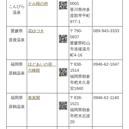
テル桜の抄
0001
こんぴら
香川県仲多
温泉
度郡琴平町
977-1
愛媛県
花ゆづき
〒790-
089-943-3333
0837
道後温泉
愛媛県松山
市道後湯月
町4-16
福岡県
ほどあいの宿
〒838-
0946-62-1047
六峰館
1514
原鶴温泉
福岡県朝倉
市杷木久喜
宮1840
福岡県
泰泉閣
〒838-
0946-62-1140
1521
原鶴温泉
福岡県朝倉
市杷木志波
20