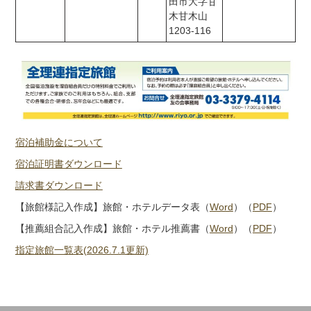
田市大字甘
木甘木山
1203-116
宿泊補助金について
宿泊証明書ダウンロード
請求書ダウンロード
【旅館様記入作成】旅館・ホテルデータ表（
Word
）（
PDF
）
【推薦組合記入作成】旅館・ホテル推薦書（
Word
）（
PDF
）
指定旅館一覧表(2026.7.1更新)