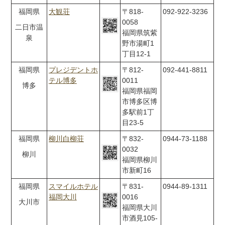
福岡県
大観荘
〒818-
092-922-3236
0058
二日市温
福岡県筑紫
泉
野市湯町1
丁目12-1
福岡県
プレジデントホ
〒812-
092-441-8811
テル博多
0011
博多
福岡県福岡
市博多区博
多駅前1丁
目23-5
福岡県
柳川白柳荘
〒832-
0944-73-1188
0032
柳川
福岡県柳川
市新町16
福岡県
スマイルホテル
〒831-
0944-89-1311
福岡大川
0016
大川市
福岡県大川
市酒見105-