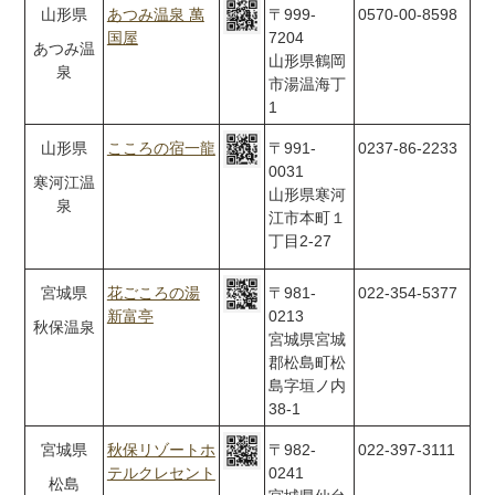
山形県
あつみ温泉 萬
〒999-
0570-00-8598
国屋
7204
あつみ温
山形県鶴岡
泉
市湯温海丁
1
山形県
こころの宿一龍
〒991-
0237-86-2233
0031
寒河江温
山形県寒河
泉
江市本町１
丁目2-27
宮城県
花ごころの湯
〒981-
022-354-5377
新富亭
0213
秋保温泉
宮城県宮城
郡松島町松
島字垣ノ内
38-1
宮城県
秋保リゾートホ
〒982-
022-397-3111
テルクレセント
0241
松島