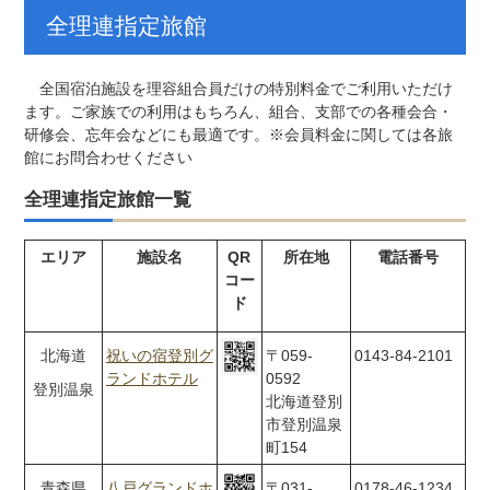
全理連指定旅館
全国宿泊施設を理容組合員だけの特別料金でご利用いただけ
ます。ご家族での利用はもちろん、組合、支部での各種会合・
研修会、忘年会などにも最適です。※会員料金に関しては各旅
館にお問合わせください
全理連指定旅館一覧
エリア
施設名
QR
所在地
電話番号
コー
ド
北海道
祝いの宿登別グ
〒059-
0143-84-2101
ランドホテル
0592
登別温泉
北海道登別
市登別温泉
町154
青森県
八戸グランドホ
〒031-
0178-46-1234