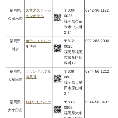
1
福岡県
久留米ステーシ
〒830-
0942-36-1122
ョンホテル
0023
久留米市
福岡県久留
米市中央町
2-14
福岡県
ホテルエクレー
〒812-
092-283-2000
ル博多
0028
博多
福岡県福岡
市博多区須
崎町1-1
福岡県
グランドホテル
〒836-
0944-56-1212
清風荘
0862
大牟田市
福岡県大牟
田市原山町
2-4
福岡県
おおむたハイツ
〒837-
0944-58-3497
0905
大牟田市
福岡県大牟