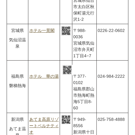
宮城県仙台
市太白区秋
保町湯元行
沢1-2
宮城県
ホテル一景閣
〒988-
0226-22-0602
0036
気仙沼温
宮城県気仙
泉
沼市弁天町
1丁目4−7
福島県
ホテル 華の湯
〒377-
024-984-2222
0102
磐梯熱海
福島県郡山
市熱海町熱
海5丁目8-
60
新潟県
あてま高原リゾ
〒949-
025-758-4888
ートベルナティ
8556
あてま温
オ
新潟県十日