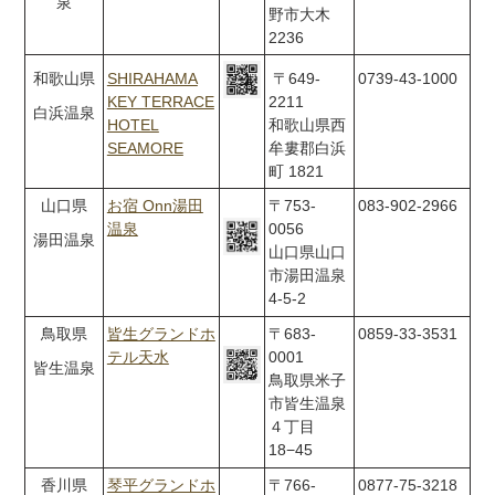
泉
野市大木
2236
和歌山県
SHIRAHAMA
〒649-
0739-43-1000
KEY TERRACE
2211
白浜温泉
HOTEL
和歌山県西
SEAMORE
牟婁郡白浜
町 1821
山口県
お宿 Onn湯田
〒753-
083-902-2966
温泉
0056
湯田温泉
山口県山口
市湯田温泉
4-5-2
鳥取県
皆生グランドホ
〒683-
0859-33-3531
テル天水
0001
皆生温泉
鳥取県米子
市皆生温泉
４丁目
18−45
香川県
琴平グランドホ
〒766-
0877-75-3218