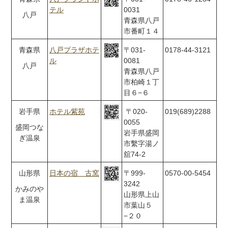
テル
0031
八戸
青森県八戸
市番町１４
青森県
八戸プラザホテ
〒031-
0178-44-3121
ル
0081
八戸
青森県八戸
市柏崎１丁
目６−６
岩手県
ホテル紫苑
〒020-
019(689)2288
0055
盛岡つな
岩手県盛岡
ぎ温泉
市繫字湯ノ
舘74-2
山形県
日本の宿 古窯
〒999-
0570-00-5454
3242
かみのや
山形県上山
ま温泉
市葉山５
−２０