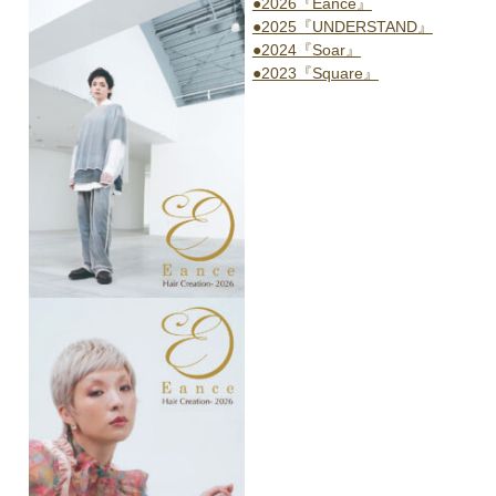
●2026『Eance』
●2025『UNDERSTAND』
●2024『Soar』
●2023『Square』