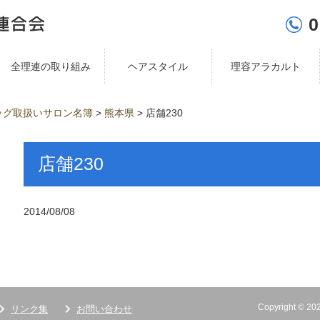
0
全理連の取り組み
ヘアスタイル
理容アラカルト
ッグ取扱いサロン名簿
>
熊本県
>
店舗230
店舗230
2014/08/08
Copyright ©
リンク集
お問い合わせ