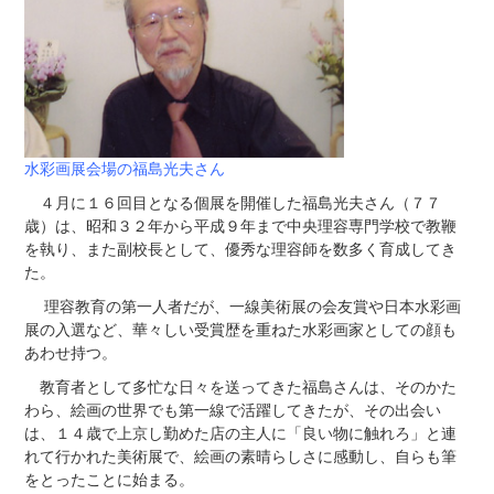
水彩画展会場の福島光夫さん
４月に１６回目となる個展を開催した福島光夫さん（７７
歳）は、昭和３２年から平成９年まで中央理容専門学校で教鞭
を執り、また副校長として、優秀な理容師を数多く育成してき
た。
理容教育の第一人者だが、一線美術展の会友賞や日本水彩画
展の入選など、華々しい受賞歴を重ねた水彩画家としての顔も
あわせ持つ。
教育者として多忙な日々を送ってきた福島さんは、そのかた
わら、絵画の世界でも第一線で活躍してきたが、その出会い
は、１４歳で上京し勤めた店の主人に「良い物に触れろ」と連
れて行かれた美術展で、絵画の素晴らしさに感動し、自らも筆
をとったことに始まる。