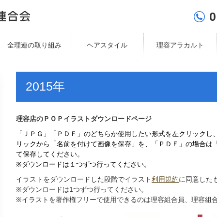
0
全理連の取り組み
ヘアスタイル
理容アラカルト
2015年
理容店のＰＯＰイラストダウンロードページ
「ＪＰＧ」「ＰＤＦ」のどちらか使用したい形式を左クリックし
リックから「名前を付けて画像を保存」を、「ＰＤＦ」の場合は
て保存してください。
※
ダウンロードは１つずつ行ってください。
イラストをダウンロードした段階でイラスト
利用規約
に同意した
※
ダウンロードは
1
つずつ行ってください。
※
イラストを著作権フリーで使用できるのは理容組合員、理容組