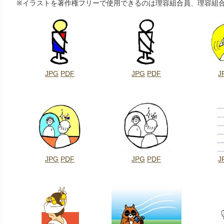
※
イラストを著作権フリーで使用できるのは理容組合員、理容組
JPG
PDF
JPG
PDF
J
JPG
PDF
JPG
PDF
J