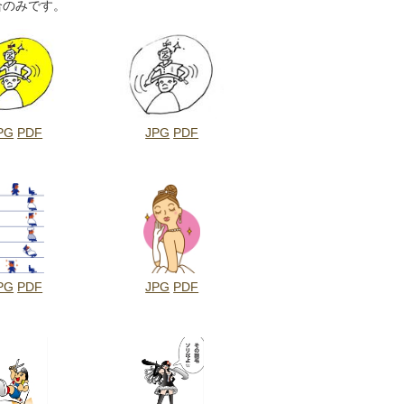
合のみです。
PG
PDF
JPG
PDF
PG
PDF
JPG
PDF