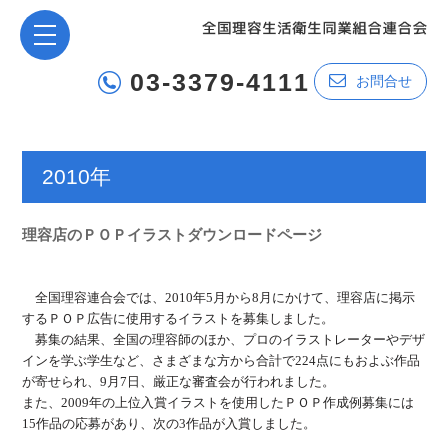
03-3379-4111
お問合せ
2010年
理容店のＰＯＰイラストダウンロードページ
全国理容連合会では、
2010
年
5
月から
8
月にかけて、理容店に掲示
するＰＯＰ広告に使用するイラストを募集しました。
募集の結果、全国の理容師のほか、プロのイラストレーターやデザ
インを学ぶ学生など、さまざまな方から合計で
224
点にもおよぶ作品
が寄せられ、
9
月
7
日、厳正な審査会が行われました。
また、
2009
年の上位入賞イラストを使用したＰＯＰ作成例募集には
15
作品の応募があり、次の
3
作品が入賞しました。