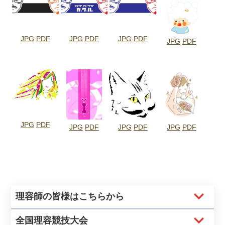
JPG
PDF
JPG
PDF
JPG
PDF
JPG
PDF
JPG
PDF
JPG
PDF
JPG
PDF
JPG
PDF
理容師の皆様はこちらから
全国理容競技大会