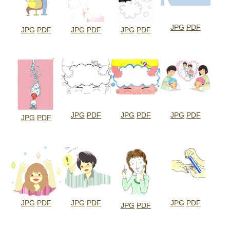
JPG
PDF
JPG
PDF
JPG
PDF
JPG
PDF
JPG
PDF
JPG
PDF
JPG
PDF
JPG
PDF
JPG
PDF
JPG
PDF
JPG
PDF
JPG
PDF