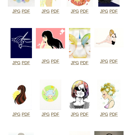
JPG
PDF
JPG
PDF
JPG
PDF
JPG
PDF
JPG
PDF
JPG
PDF
JPG
PDF
JPG
PDF
JPG
PDF
JPG
PDF
JPG
PDF
JPG
PDF