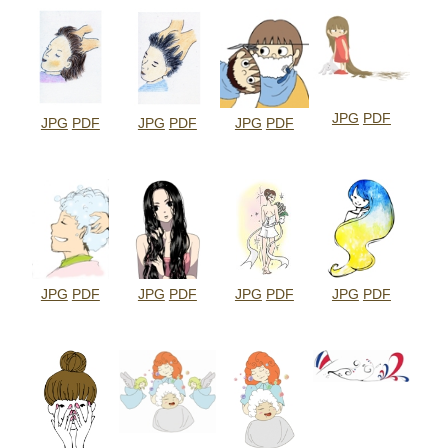
JPG
PDF
JPG
PDF
JPG
PDF
JPG
PDF
JPG
PDF
JPG
PDF
JPG
PDF
JPG
PDF