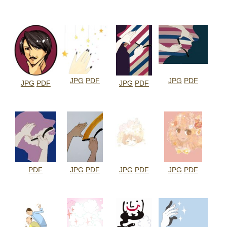
JPG
PDF
JPG
PDF
JPG
PDF
JPG
PDF
PDF
JPG
PDF
JPG
PDF
JPG
PDF