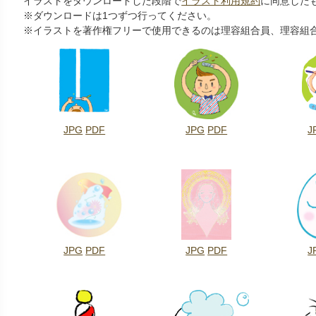
イラストをダウンロードした段階で
イラスト利用規約
に同意した
※ダウンロードは1つずつ行ってください。
※イラストを著作権フリーで使用できるのは理容組合員、理容組
JPG
PDF
JPG
PDF
J
JPG
PDF
JPG
PDF
J