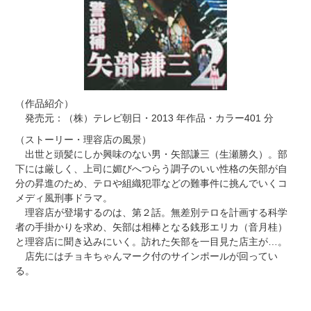
（作品紹介）
発売元：（株）テレビ朝日・2013 年作品・カラー401 分
（ストーリー・理容店の風景）
出世と頭髪にしか興味のない男・矢部謙三（生瀬勝久）。部
下には厳しく、上司に媚びへつらう調子のいい性格の矢部が自
分の昇進のため、テロや組織犯罪などの難事件に挑んでいくコ
メディ風刑事ドラマ。
理容店が登場するのは、第２話。無差別テロを計画する科学
者の手掛かりを求め、矢部は相棒となる銭形エリカ（音月桂）
と理容店に聞き込みにいく。訪れた矢部を一目見た店主が…。
店先にはチョキちゃんマーク付のサインポールが回ってい
る。