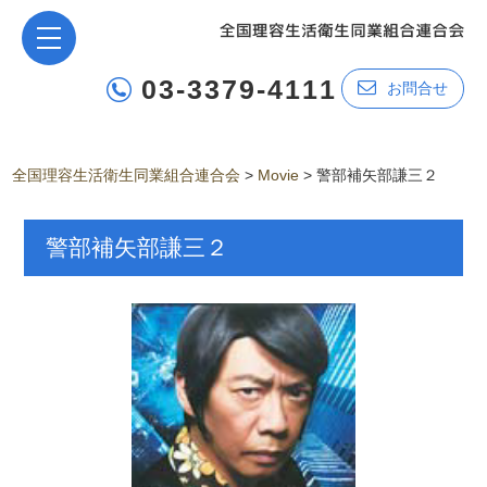
03-3379-4111
お問合せ
全国理容生活衛生同業組合連合会
>
Movie
>
警部補矢部謙三２
警部補矢部謙三２