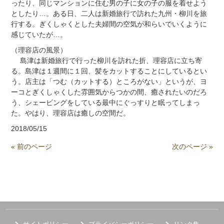
ったり、同じマンションに住む男の子に女の子の服を着せよう
としたり…。ある日、二人は新婚旅行で訪れた九州・柳川を旅
行する。ぎくしゃくとした夫婦間の空気が和らいでいくように
感じていたが…。
（理容店の風景）
島津は新婚旅行で行った柳川を訪れた折、理容店に立ち寄
る。島津は１週間に１回、髪をカットすることにしているとい
う。店主は「つむ（カットする）ところがない」というが、ヨ
ーコとぎくしゃくした雰囲気からつかの間、癒されたいのだろ
う、シェービングをしている最中にぐっすりと眠ってしまっ
た。やはり、理容店は癒しの空間だ。
2018/05/15
« 前のページ
次のページ »