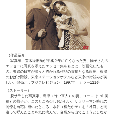
（作品紹介）
写真家、荒木経惟氏が平成２年に亡くなった妻、陽子さんの
エッセーに写真を添えたエッセー集をもとに、映画化したも
の。夫婦の日常が淡々と描かれる作品の背景となる銀座、根津
のおばけ階段、東京ステーションホテルなど東京の街並みが美
しい。発売元：フジテレビジョン 1997年 カラー121分
（ストーリー）
脱サラした写真家、島津（竹中直人）の妻、ヨーコ（中山美
穂）の様子が、このところ少しおかしい。サラリーマン時代の
同僚を自宅に招いたところ、水谷（松たか子）を「谷口」と間
違って呼んだことを気に病んで、台所から出てこようとしなか