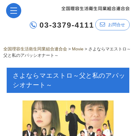
03-3379-4111
お問合せ
全国理容生活衛生同業組合連合会
>
Movie
>
さよならマエストロ～
父と私のアパッシオナート～
さよならマエストロ～父と私のアパッ
シオナート～