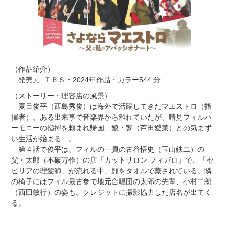
（作品紹介）
発売元: ＴＢＳ・2024年作品・カラー544 分
（ストーリー・理容店の風景）
夏目俊平（西島秀俊）は海外で活躍してきたマエストロ（指
揮者）。ある出来事で音楽界から離れていたが、晴見フィルハ
ーモニーの指揮を頼まれ帰国、娘・響（芦田愛菜）との気まず
い生活が始まる…。
第４話で俊平は、フィルの一員の古谷悟史（玉山鉄二）の
父・太郎（不破万作）の店「カットサロン フィガロ」で、「セ
ビリアの理髪師」が流れる中、顔をタオルで蒸されている。隣
の椅子にはフィル最古参で地元合唱団の太郎の先輩、小村二朗
（西田敏行）の姿も。クレジットに撮影協力した店名が出てく
る。