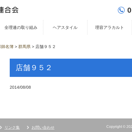
0
全理連の取り組み
ヘアスタイル
理容アラカルト
容師名簿
>
群馬県
>
店舗９５２
店舗９５２
2014/08/08
Copyright ©
リンク集
お問い合わせ