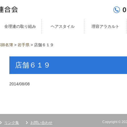
0
全理連の取り組み
ヘアスタイル
理容アラカルト
容師名簿
>
岩手県
>
店舗６１９
店舗６１９
2014/08/08
Copyright ©
リンク集
お問い合わせ