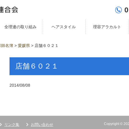
0
全理連の取り組み
ヘアスタイル
理容アラカルト
容師名簿
>
愛媛県
>
店舗６０２１
店舗６０２１
2014/08/08
Copyright ©
リンク集
お問い合わせ