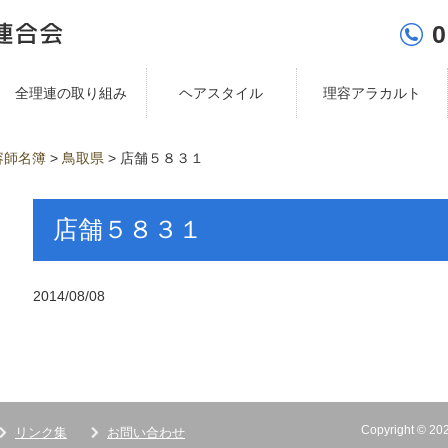
0
全理連の取り組み
ヘアスタイル
理容アラカルト
容師名簿
>
鳥取県
>
店舗５８３１
店舗５８３１
2014/08/08
Copyright ©
リンク集
お問い合わせ