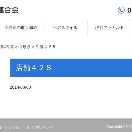
0
全理連の取り組み
ヘアスタイル
理容アラカルト
容師名簿
>
山形県
>
店舗４２８
店舗４２８
2014/08/08
Copyright ©
リンク集
お問い合わせ