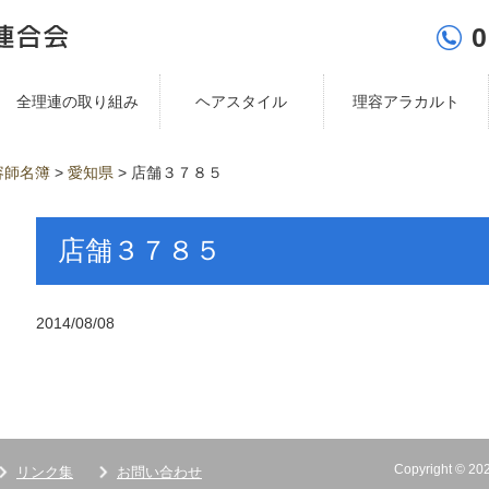
0
全理連の取り組み
ヘアスタイル
理容アラカルト
容師名簿
>
愛知県
>
店舗３７８５
店舗３７８５
2014/08/08
Copyright ©
リンク集
お問い合わせ