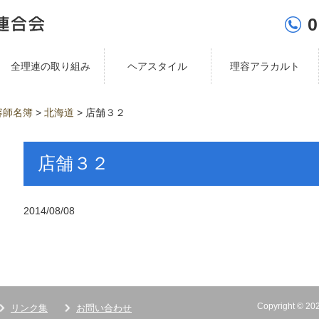
0
全理連の取り組み
ヘアスタイル
理容アラカルト
容師名簿
>
北海道
>
店舗３２
店舗３２
2014/08/08
Copyright ©
リンク集
お問い合わせ