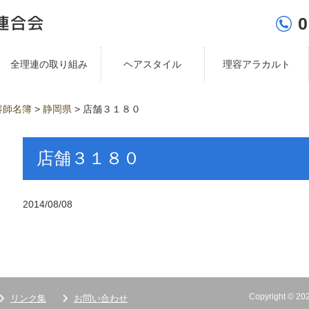
0
全理連の取り組み
ヘアスタイル
理容アラカルト
容師名簿
>
静岡県
>
店舗３１８０
店舗３１８０
2014/08/08
Copyright ©
リンク集
お問い合わせ