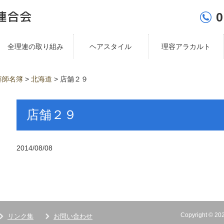
0
全理連の取り組み
ヘアスタイル
理容アラカルト
容師名簿
>
北海道
>
店舗２９
店舗２９
2014/08/08
Copyright ©
リンク集
お問い合わせ