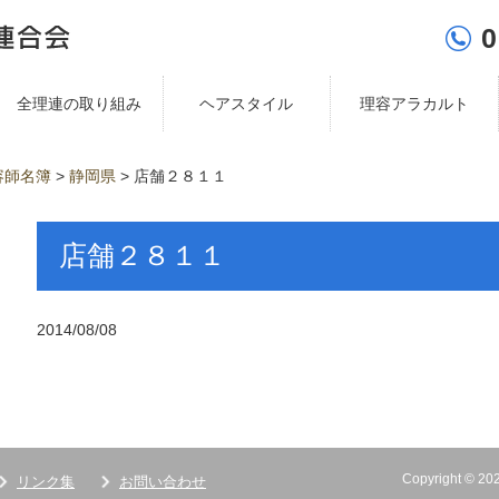
0
全理連の取り組み
ヘアスタイル
理容アラカルト
容師名簿
>
静岡県
>
店舗２８１１
店舗２８１１
2014/08/08
Copyright ©
リンク集
お問い合わせ