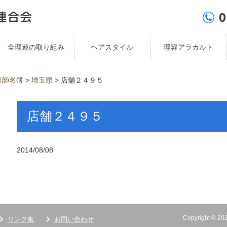
0
全理連の取り組み
ヘアスタイル
理容アラカルト
容師名簿
>
埼玉県
>
店舗２４９５
店舗２４９５
2014/08/08
Copyright ©
リンク集
お問い合わせ