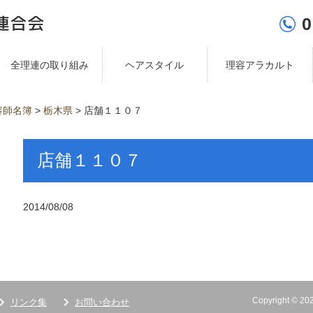
0
全理連の取り組み
ヘアスタイル
理容アラカルト
容師名簿
>
栃木県
>
店舗１１０７
店舗１１０７
2014/08/08
Copyright ©
リンク集
お問い合わせ