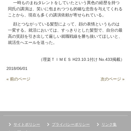
一時ものまねタレントをしていたという異色の経歴を持つ
同氏の講演は、笑いに包まれつつも的確な忠告を与えてくれる
ことから、現在も多くの講演依頼が寄せられている。
顔とつながっている髪型によって、顔の表情というものは
一変する。就活においては、すっきりとした髪型で、自分の最
高の笑顔を引き出して厳しい就職戦線を勝ち抜いてほしいと、
就活生へエールを送った。
（理楽ＴＩＭＥＳ H23.10.1付け No.433掲載）
2018/06/01
« 前のページ
次のページ »
サイトポリシー
プライバシーポリシー
リンク集