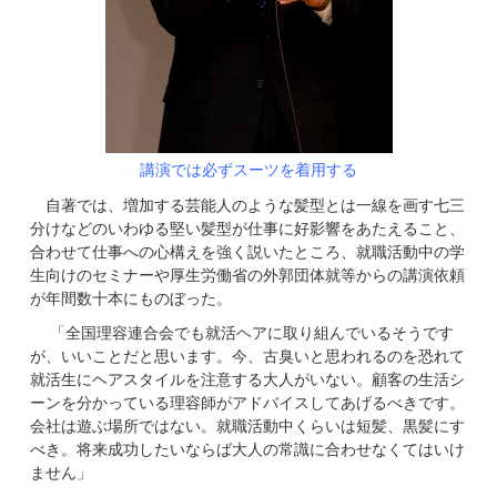
講演では必ずスーツを着用する
自著では、増加する芸能人のような髪型とは一線を画す七三
分けなどのいわゆる堅い髪型が仕事に好影響をあたえること、
合わせて仕事への心構えを強く説いたところ、就職活動中の学
生向けのセミナーや厚生労働省の外郭団体就等からの講演依頼
が年間数十本にものぼった。
「全国理容連合会でも就活ヘアに取り組んでいるそうです
が、いいことだと思います。今、古臭いと思われるのを恐れて
就活生にヘアスタイルを注意する大人がいない。顧客の生活シ
ーンを分かっている理容師がアドバイスしてあげるべきです。
会社は遊ぶ場所ではない。就職活動中くらいは短髪、黒髪にす
べき。将来成功したいならば大人の常識に合わせなくてはいけ
ません」