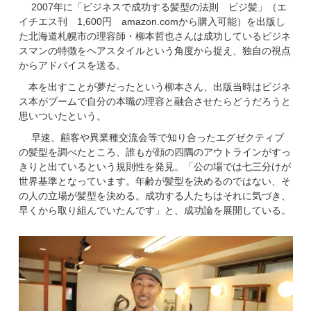
2007年に「ビジネスで成功する髪型の法則 ビジ髪」（エ
イチエス刊 1,600円 amazon.comから購入可能）を出版し
た北海道札幌市の理容師・柳本哲也さんは成功しているビジネ
スマンの特徴をヘアスタイルという角度から捉え、独自の視点
からアドバイスを送る。
本を出すことが夢だったという柳本さん、出版当時はビジネ
ス本がブームで自分の本職の理容と融合させたらどうだろうと
思いついたという。
早速、顧客や異業種交流会等で知り合ったエグゼクティブ
の髪型を調べたところ、誰もが顔の四隅のアウトラインがすっ
きりと出ているという規則性を発見。「公の場では七三分けが
世界基準となっています。年齢が髪型を決めるのではない、そ
の人の立場が髪型を決める。成功する人たちはそれに気づき、
早くから取り組んでいたんです」と、成功論を展開している。