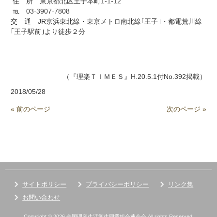
住 所 東京都北区王子本町1-1-12
℡ 03-3907-7808
交 通 JR京浜東北線・東京メトロ南北線｢王子｣・都電荒川線
｢王子駅前｣より徒歩２分
（『理楽ＴＩＭＥＳ』H.20.5.1付No.392掲載）
2018/05/28
« 前のページ
次のページ »
サイトポリシー
プライバシーポリシー
リンク集
お問い合わせ
Copyright © 2026 全国理容生活衛生同業組合連合会 All rights Reserved.