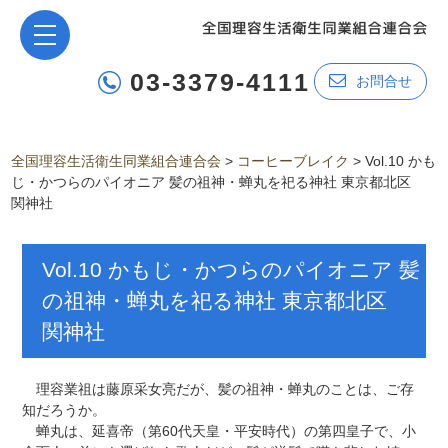
03-3379-4111
お問合せ
全国理容生活衛生同業組合連合会
>
コーヒーブレイク
>
Vol.10 かも
じ・かつらのパイオニア 髪の祖神・蝉丸を祀る神社 東京都北区
関神社
Vol.10 かもじ・かつらのパイオニア 髪
の祖神・蝉丸を祀る神社 東京都北区
関神社
理容業祖は藤原采女亮だが、髪の祖神・蝉丸のことは、ご存
知だろうか。
蝉丸は、延喜帝（第60代天皇・平安時代）の第四皇子で、小