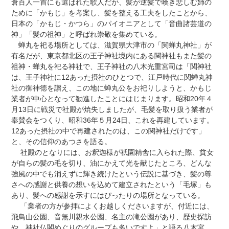
倉百人一首にも選ばれた歌人だが、髪が逆髪で嘆き悲しむ姉の
ために「かもじ」を考案し、髪を整える工夫をしたことから、
日本の「かもじ・かつら」のパイオニアとして「音曲諸芸道の
神」「髪の祖神」と呼ばれ崇敬を集めている。
蝉丸を祀る場所としては、滋賀県大津市の「関蝉丸神社」が
有名だが、東京都北区の王子神社境内にある関神社もまた髪の
祖神・蝉丸を祀る神社で、王子神社の八木光重宮司は「関神社
は、王子神社に12あった摂社のひとつで、江戸時代に関蝉丸神
社の御神徳を讃え、この地に蝉丸公をお祀りしようと、かもじ
業者が中心となって勧進したことにはじまります。昭和20年４
月13日に戦災で社殿が焼失しましたが、毛髪を取り扱う業者が
奉賛会をつくり、昭和36年５月24日、これを再建しています。
12あった摂社の中で再建されたのは、この関神社だけです」
と、その信仰のあつさを語る。
社殿のとなりには、お釈迦様が祇園精舎に入られた際、貧女
が自らの髪の毛を切り、油にかえて光を献じたところ、どんな
強風の中でも消えずに輝き続けたという伝説に基づき、髪の尊
さへの感謝と供養の想いを込めて建立されたという「毛塚」も
あり、髪への感謝を示すにはぴったりの場所となっている。
「業者の方が参拝によくお越しくださいますが、付近には、
飛鳥山公園、音無川親水公園、名主の滝公園があり、歴史探訪
や、神社仏閣めぐりのグループも多いですよ」と語る八木宮