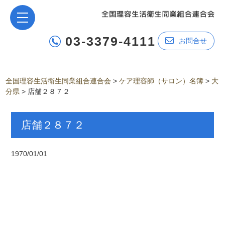
03-3379-4111
お問合せ
全国理容生活衛生同業組合連合会
>
ケア理容師（サロン）名簿
>
大
分県
>
店舗２８７２
店舗２８７２
1970/01/01