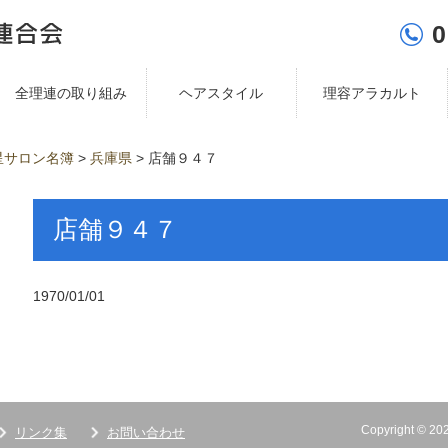
0
全理連の取り組み
ヘアスタイル
理容アラカルト
星サロン名簿
>
兵庫県
>
店舗９４７
店舗９４７
1970/01/01
Copyright ©
リンク集
お問い合わせ