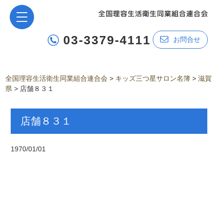
03-3379-4111
お問合せ
全国理容生活衛生同業組合連合会
>
キッズ三つ星サロン名簿
>
滋賀
県
>
店舗８３１
店舗８３１
1970/01/01