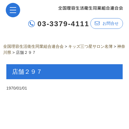
03-3379-4111
お問合せ
全国理容生活衛生同業組合連合会
>
キッズ三つ星サロン名簿
>
神奈
川県
>
店舗２９７
店舗２９７
1970/01/01