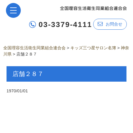
03-3379-4111
お問合せ
全国理容生活衛生同業組合連合会
>
キッズ三つ星サロン名簿
>
神奈
川県
>
店舗２８７
店舗２８７
1970/01/01