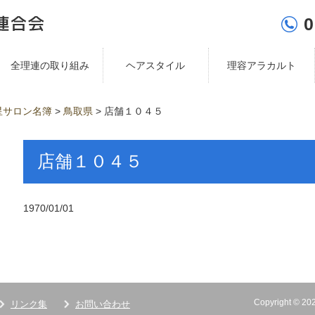
0
全理連の取り組み
ヘアスタイル
理容アラカルト
星サロン名簿
>
鳥取県
>
店舗１０４５
店舗１０４５
1970/01/01
Copyright ©
リンク集
お問い合わせ