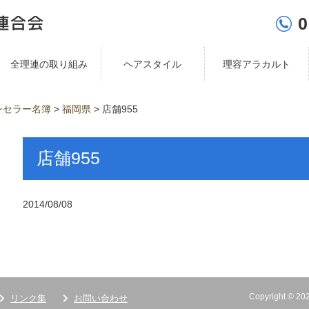
0
全理連の取り組み
ヘアスタイル
理容アラカルト
ンセラー名簿
>
福岡県
>
店舗955
店舗955
2014/08/08
Copyright ©
リンク集
お問い合わせ