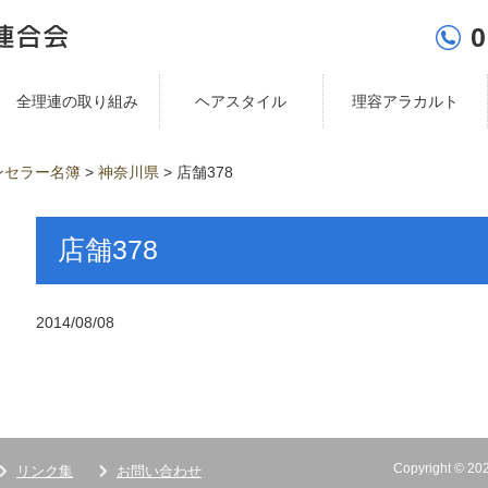
0
全理連の取り組み
ヘアスタイル
理容アラカルト
ンセラー名簿
>
神奈川県
>
店舗378
店舗378
2014/08/08
Copyright ©
リンク集
お問い合わせ