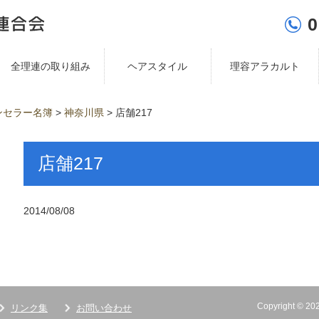
0
全理連の取り組み
ヘアスタイル
理容アラカルト
ンセラー名簿
>
神奈川県
>
店舗217
店舗217
2014/08/08
Copyright ©
リンク集
お問い合わせ