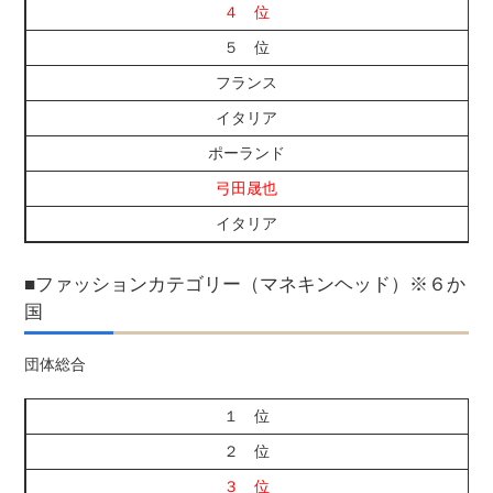
４ 位
５ 位
フランス
イタリア
ポーランド
弓田晟也
イタリア
■ファッションカテゴリー（マネキンヘッド）※６か
国
団体総合
１ 位
２ 位
３ 位