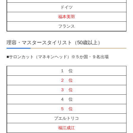
ドイツ
福本美羽
フランス
理容・マスタースタイリスト（50歳以上）
■サロンカット（マネキンヘッド）※５か国・９名出場
１ 位
２ 位
３ 位
４ 位
５ 位
プエルトリコ
福江成江