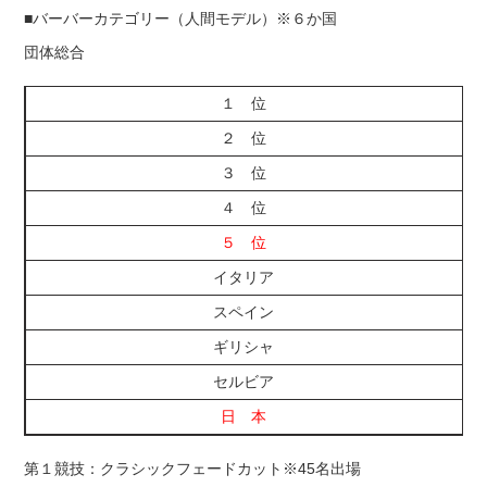
■バーバーカテゴリー（人間モデル）※６か国
団体総合
１ 位
２ 位
３ 位
４ 位
５ 位
イタリア
スペイン
ギリシャ
セルビア
日 本
第１競技：クラシックフェードカット※45名出場