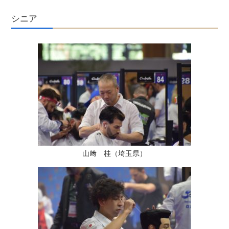
シニア
山﨑 桂（埼玉県）