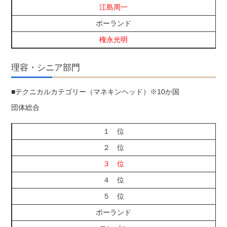
江島周一
ポーランド
権永光明
理容・シニア部門
■テクニカルカテゴリー（マネキンヘッド）※10か国
団体総合
１ 位
２ 位
３ 位
４ 位
５ 位
ポーランド