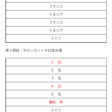
フランス
イタリア
フランス
イタリア
ドイツ
第２競技：サロンカット※22名出場
１ 位
２ 位
３ 位
４ 位
５ 位
重松 学
ドイツ