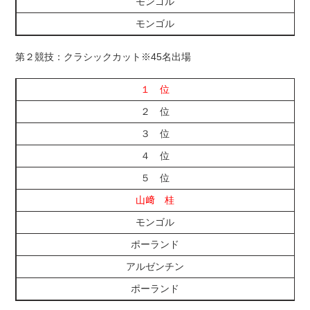
モンゴル
モンゴル
第２競技：クラシックカット※45名出場
１ 位
２ 位
３ 位
４ 位
５ 位
山﨑 桂
モンゴル
ポーランド
アルゼンチン
ポーランド