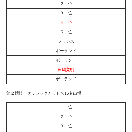
２ 位
３ 位
４ 位
５ 位
フランス
ポーランド
ポーランド
田嶋寛明
ポーランド
第２競技：クラシックカット※16名出場
１ 位
２ 位
３ 位