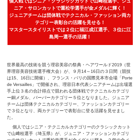
個人戦ではシニア・クラシックカットで山﨑桂選手、ジュ
ニア・サロンカットで重松学選手が金メダルに輝く！
ジュニアチームは団体戦でテクニカル・ファッション両カ
テゴリー表彰台の活躍を見せる！
マスタースタイリストでは２位に福江成江選手、３位に江
島周一選手の活躍！
世界最高の技術を競う理容美容の祭典・ヘアワールド2019（世
界理容美容技術選手権大会）が、９月14～16日の３日間（競技
は15、16日に開催）、フランス・パリの国際見本市会場「Porte
de Versailles」で開催され、理容日本代表シニアチームは出場選
手上位３名の合計得点で競われる団体戦でテクニカルカテゴリ
ー銅メダル、バーバーカテゴリー５位となりました。ジュニア
チームは団体テクニカルカテゴリー、ファッションカテゴリー
で３位となり、両カテゴリーで表彰台に登る活躍を見せまし
た。
個人ではシニア・テクニカルカテゴリーのクラシックカット
で山﨑桂選手（埼玉県）が、ジュニア・ファッションカテゴリ
ーのサロンカットで重松学選手が金メダルに輝き、２個の金メ