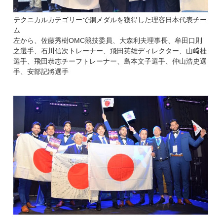
テクニカルカテゴリーで銅メダルを獲得した理容日本代表チー
ム
左から、佐藤秀樹OMC競技委員、大森利夫理事長、牟田口則
之選手、石川信次トレーナー、飛田英雄ディレクター、山﨑桂
選手、飛田恭志チーフトレーナー、島本文子選手、仲山浩史選
手、安部記將選手