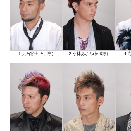
1.大石将士(石川県)
2.小林あさみ(茨城県)
4.