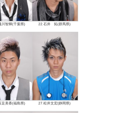
.越川智輝(千葉県)
22.石井 拓(群馬県)
.百足美香(福島県)
27.松井文宏(静岡県)