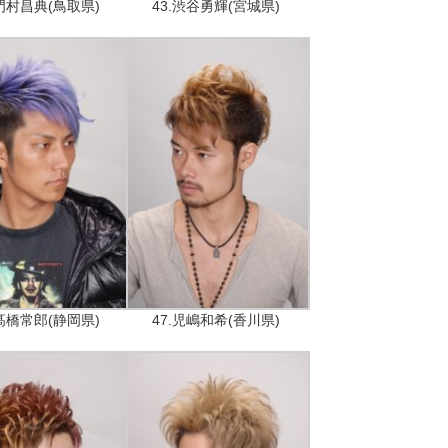
.門村昌典(鳥取県)
43.渋谷勇輝(宮城県)
.髙橋常郎(静岡県)
47.児嶋和希(香川県)