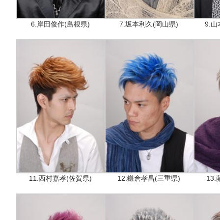
6.岸田俊作(島根県)
7.坂本利久(岡山県)
9.
11.西村嘉孝(佐賀県)
12.鎌倉孝昌(三重県)
13