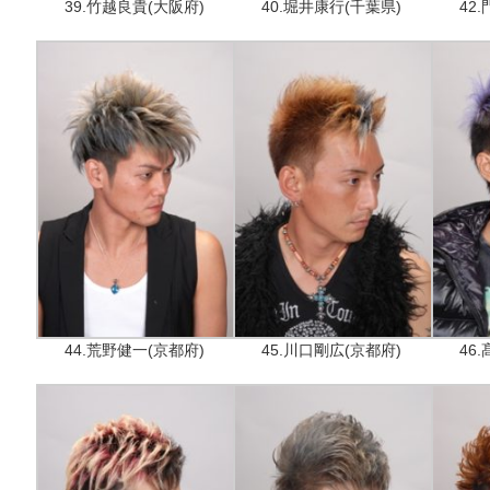
39.竹越良貴(大阪府)
40.堀井康行(千葉県)
42
44.荒野健一(京都府)
45.川口剛広(京都府)
46