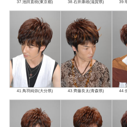
37.池田直樹(東京都)
38.石井康雄(滋賀県)
39
41.鳥羽純弥(大分県)
43.齊藤良太(青森県)
44