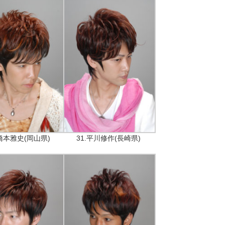
.橋本雅史(岡山県)
31.平川修作(長崎県)