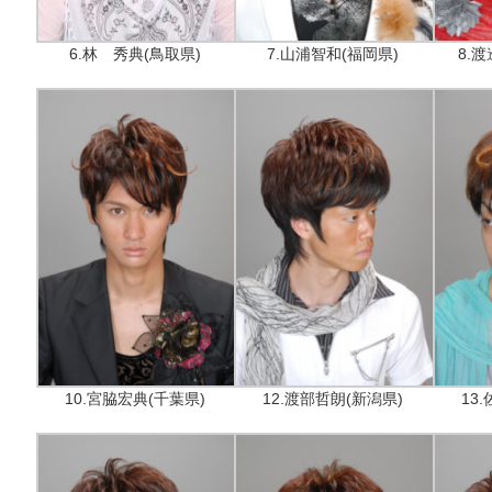
6.林 秀典(鳥取県)
7.山浦智和(福岡県)
8.
10.宮脇宏典(千葉県)
12.渡部哲朗(新潟県)
13