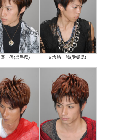
白野 優(岩手県)
5.塩崎 誠(愛媛県)