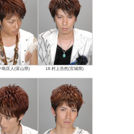
.中島匡人(富山県)
18.村上浩然(宮城県)