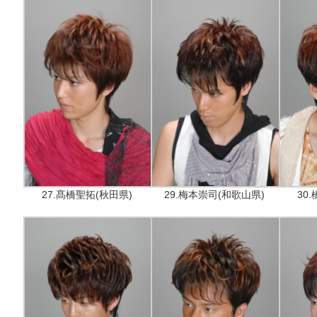
27.髙橋聖拓(秋田県)
29.梅本崇司(和歌山県)
30