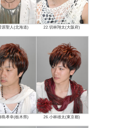
.菅原聖人(北海道)
22.切林翔太(大阪府)
.柳島孝幸(栃木県)
26.小林雄太(東京都)