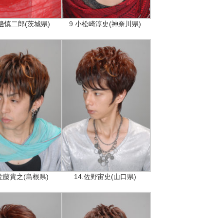
渡邊慎二郎(茨城県)
9.小松崎淳史(神奈川県)
.佐藤貴之(島根県)
14.佐野宙史(山口県)