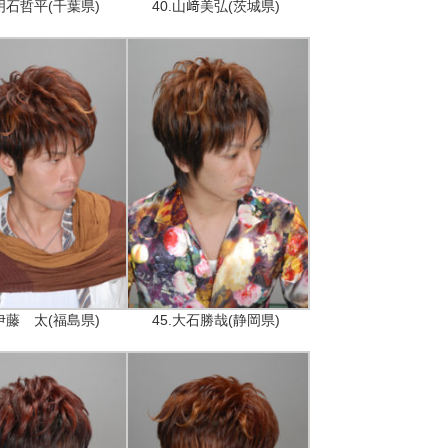
.明石哲平(千葉県)
40.山﨑美弘(茨城県)
.伊藤 太(福島県)
45.大石勝哉(静岡県)