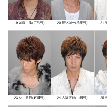
19.加藤 進(広島県)
20.堀込誠一(群馬県)
21
23.林 政勝(石川県)
24.古瀬正健(山形県)
25