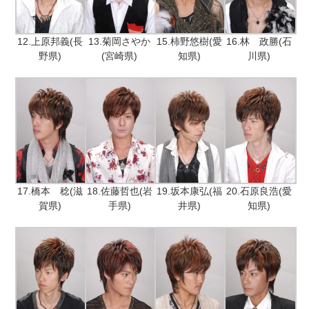
12.上原邦義(長
13.菊岡さやか
15.柿野悠樹(愛
16.林 政勝(石
野県)
(宮崎県)
知県)
川県)
17.橋本 稔(滋
18.佐藤哲也(岩
19.坂本康弘(福
20.石原良浩(愛
賀県)
手県)
井県)
知県)