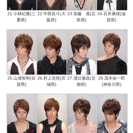
21.小林紀雅(三
22.中西良斗(大
23.加藤 進(広
24.石井康雄(滋
重県)
阪府)
島県)
賀県)
25.山浦智和(佐
26.村上浩然(宮
27.浦辻徹昌(京
28.茂木佑一郎
賀県)
城県)
都府)
(神奈川県)