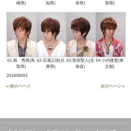
崎県)
知県)
阜県)
形県)
61.林 秀典(鳥
62.石瀬正雄(兵
63.菅原聖人(北
64.小内隆寛(東
取県)
庫県)
海道)
京都)
2018/08/03
« 前のページ
次のページ »