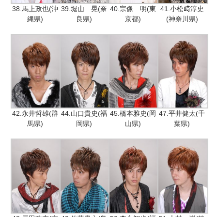
38.馬上政也(沖
39.堀山 晃(奈
40.宗像 明(東
41.小松﨑淳史
縄県)
良県)
京都)
(神奈川県)
42.永井哲雄(群
44.山口貴史(福
45.橋本雅史(岡
47.平井健太(千
馬県)
岡県)
山県)
葉県)