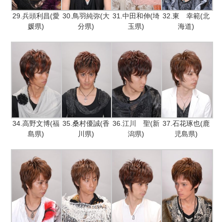
29.兵頭利昌(愛
30.鳥羽純弥(大
31.中田和伸(埼
32.東 幸範(北
媛県)
分県)
玉県)
海道)
34.高野文博(福
35.桑村優誠(香
36.江川 聖(新
37.石花琢也(鹿
島県)
川県)
潟県)
児島県)