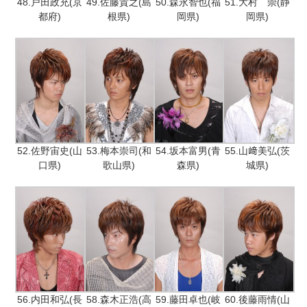
48.戸田政充(京
49.佐藤貴之(島
50.森永智也(福
51.大村 崇(静
都府)
根県)
岡県)
岡県)
52.佐野宙史(山
53.梅本崇司(和
54.坂本富男(青
55.山﨑美弘(茨
口県)
歌山県)
森県)
城県)
56.内田和弘(長
58.森木正浩(高
59.藤田卓也(岐
60.後藤雨情(山