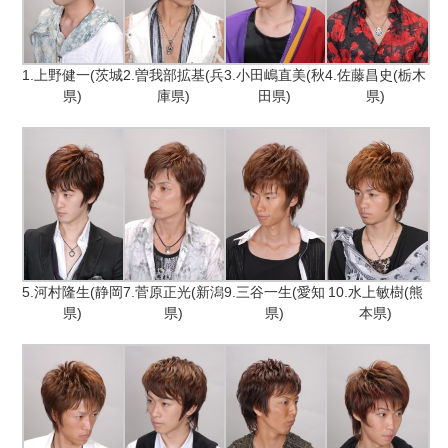
1.上野健一(茨城
2.曽我部拡基(兵
3.小田嶋直美(秋
4.佐藤昌史(栃木
県)
庫県)
田県)
県)
5.河村隆生(静岡
7.菅原正光(新潟
9.三谷一生(愛知
10.水上敏樹(熊
県)
県)
県)
本県)