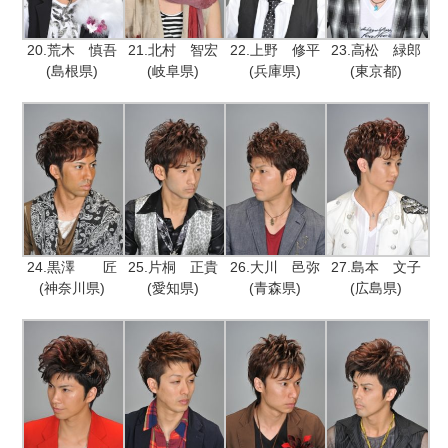
20.荒木 慎吾
21.北村 智宏
22.上野 修平
23.高松 緑郎
(島根県)
(岐阜県)
(兵庫県)
(東京都)
24.黒澤 匠
25.片桐 正貴
26.大川 邑弥
27.島本 文子
(神奈川県)
(愛知県)
(青森県)
(広島県)