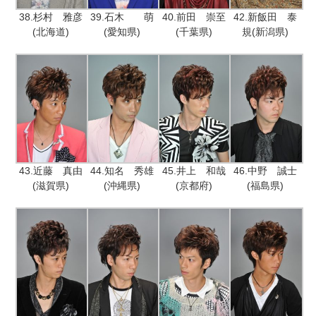
38.杉村 雅彦
39.石木 萌
40.前田 崇至
42.新飯田 泰
(北海道)
(愛知県)
(千葉県)
規(新潟県)
43.近藤 真由
44.知名 秀雄
45.井上 和哉
46.中野 誠士
(滋賀県)
(沖縄県)
(京都府)
(福島県)