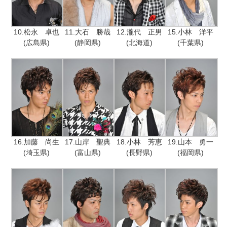
10.松永 卓也
11.大石 勝哉
12.瀧代 正男
15.小林 洋平
(広島県)
(静岡県)
(北海道)
(千葉県)
16.加藤 尚生
17.山岸 聖典
18.小林 芳恵
19.山本 勇一
(埼玉県)
(富山県)
(長野県)
(福岡県)