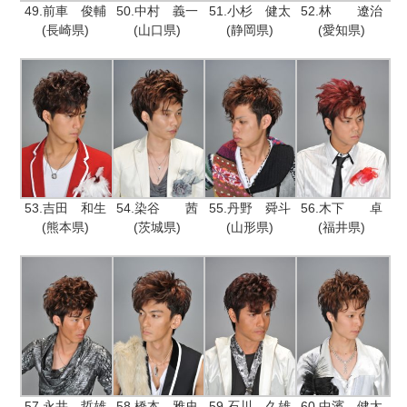
49.前車 俊輔
50.中村 義一
51.小杉 健太
52.林 遼治
(長崎県)
(山口県)
(静岡県)
(愛知県)
53.吉田 和生
54.染谷 茜
55.丹野 舜斗
56.木下 卓
(熊本県)
(茨城県)
(山形県)
(福井県)
57.永井 哲雄
58.橋本 雅史
59.石川 久雄
60.中濱 健太