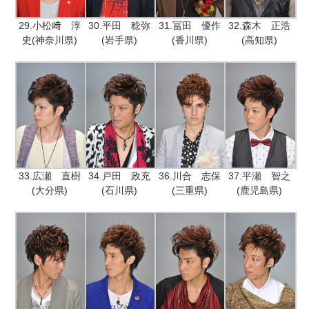
29.小松﨑 淳
30.平田 稔弥
31.冨田 優作
32.森木 正浩
史(神奈川県)
(岩手県)
(香川県)
(高知県)
33.広瀬 直樹
34.戸田 政充
36.川合 志保
37.平瀬 智之
(大分県)
(石川県)
(三重県)
(鹿児島県)