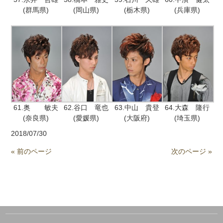
(群馬県)
(岡山県)
(栃木県)
(兵庫県)
61.奥 敏夫
62.谷口 竜也
63.中山 貴登
64.大森 隆行
(奈良県)
(愛媛県)
(大阪府)
(埼玉県)
2018/07/30
« 前のページ
次のページ »