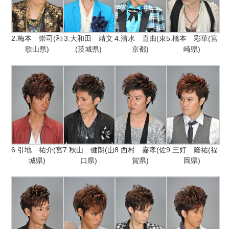
2.梅本 崇司(和
3.大和田 靖文
4.清水 直由(東
5.橋本 彩華(宮
歌山県)
(茨城県)
京都)
崎県)
6.引地 祐介(宮
7.秋山 健朗(山
8.西村 嘉孝(佐
9.三好 隆祐(福
城県)
口県)
賀県)
岡県)