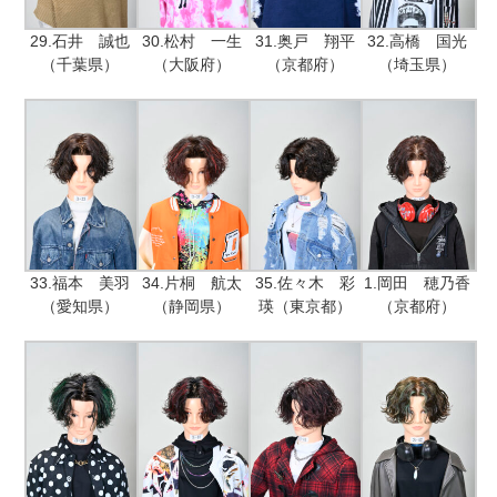
29.石井 誠也
30.松村 一生
31.奥戸 翔平
32.高橋 国光
（千葉県）
（大阪府）
（京都府）
（埼玉県）
33.福本 美羽
34.片桐 航太
35.佐々木 彩
1.岡田 穂乃香
（愛知県）
（静岡県）
瑛（東京都）
（京都府）