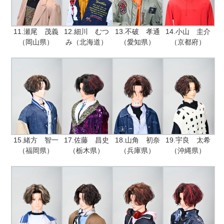
11.瀬尾 茂義
12.細川 むつ
13.不破 孝通
14.小山 圭介
（岡山県）
み（北海道）
（愛知県）
（京都府）
15.緒方 智一
17.佐藤 昌史
18.山角 初奈
19.宇良 太希
（福岡県）
（栃木県）
（兵庫県）
（沖縄県）