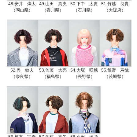
48.安井 燦太
49.山田 真央
50.下中 太貴
51.竹越 良貴
（岡山県）
（香川県）
（石川県）
（大阪府）
52.奥 敏夫
53.佐藤 大亮
54.大塚 咲穂
55.飯野 寿哉
（奈良県）
（福島県）
（長野県）
（茨城県）
56.柿本 宗春
57.久村 直矢
59.小田 綾乃