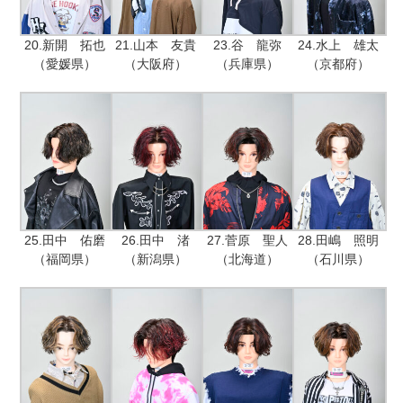
20.新開 拓也
21.山本 友貴
23.谷 龍弥
24.水上 雄太
（愛媛県）
（大阪府）
（兵庫県）
（京都府）
25.田中 佑磨
26.田中 渚
27.菅原 聖人
28.田嶋 照明
（福岡県）
（新潟県）
（北海道）
（石川県）