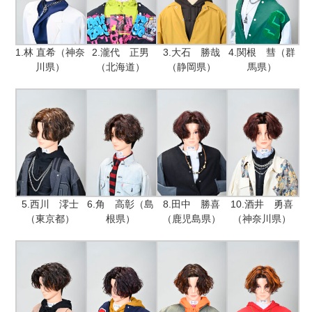
1.林 直希（神奈
2.瀧代 正男
3.大石 勝哉
4.関根 彗（群
川県）
（北海道）
（静岡県）
馬県）
5.西川 澪士
6.角 高彰（島
8.田中 勝喜
10.酒井 勇喜
（東京都）
根県）
（鹿児島県）
（神奈川県）