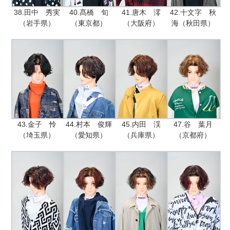
38.田中 秀実
40.髙橋 旬
41.唐木 澪
42.十文字 秋
（岩手県）
（東京都）
（大阪府）
海（秋田県）
43.金子 怜
44.村本 俊輝
45.内田 渓
47.谷 葉月
（埼玉県）
（愛知県）
（兵庫県）
（京都府）