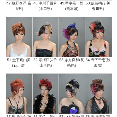
47.牧野泰洋(富
48.中川千亜希
49.甲斐隆一郎
50.飯島禎行(神
山県)
(山口県)
(熊本県)
奈川県)
51.堂下真由美
52.寒河江弘子
53.志方良和(長
54.寺下千恵(秋
(石川県)
(山形県)
崎県)
田県)
55.馬場秀次(埼
56.宇佐川竜也
57.中村淳子(岡
58.赤塚清香(三