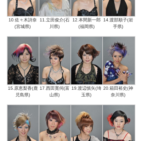
10.佐々木詩奈
11.立田俊介(石
12.本間新一郎
14.渡部順子(岩
(宮城県)
川県)
(福岡県)
手県)
15.原恵梨香(鹿
17.西田寛伺(富
19.渡辺慎矢(埼
20.箱田裕史(神
児島県)
山県)
玉県)
奈川県)