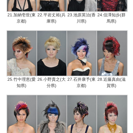
21.加納壱世(東
22.平岩丈裕(兵
23.池原英治(香
24.信澤知歩(群
京都)
庫県)
川県)
馬県)
25.竹中理恵(愛
26.小野貴之(大
27.石井康予(東
28.近藤真由(滋
知県)
分県)
京都)
賀県)