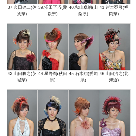
37.久田健二(佐
39.沼田至巧(愛
40.秋山卓朗(山
41.岸本亞弓(福
賀県)
媛県)
梨県)
岡県)
43.山田勝之(茨
44.星野剛(秋田
45.石木翔(愛知
46.山田浩之(北
城県)
県)
県)
海道)