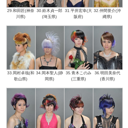
29.和田匠(神奈
30.鈴木貞一郎
31.平井宏幸(大
32.仲間誉介(沖
川県)
(埼玉県)
阪府)
縄県)
33.岡村卓哉(和
34.岡本聖人(静
35.青木このみ
36.明田美奈代
歌山県)
岡県)
(三重県)
(香川県)