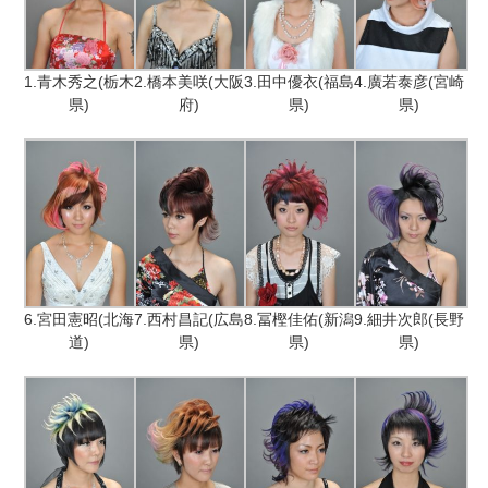
1.青木秀之(栃木
2.橋本美咲(大阪
3.田中優衣(福島
4.廣若泰彦(宮崎
県)
府)
県)
県)
6.宮田憲昭(北海
7.西村昌記(広島
8.冨樫佳佑(新潟
9.細井次郎(長野
道)
県)
県)
県)