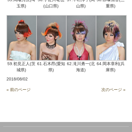
玉県)
(山口県)
山県)
重県)
59.初見正人(茨
61.石木昂(愛知
62.滝川勇一(北
64.岡本章利(兵
城県)
県)
海道)
庫県)
2018/08/02
« 前のページ
次のページ »