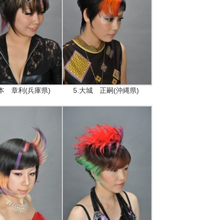
岡本 章利(兵庫県)
5.大城 正嗣(沖縄県)