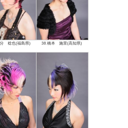
國分 稔也(福島県)
38.橋本 施里(高知県)