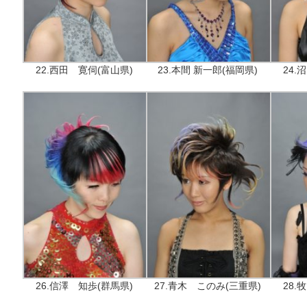
22.西田 寛伺(富山県)
23.本間 新一郎(福岡県)
24.
26.信澤 知歩(群馬県)
27.青木 このみ(三重県)
28.