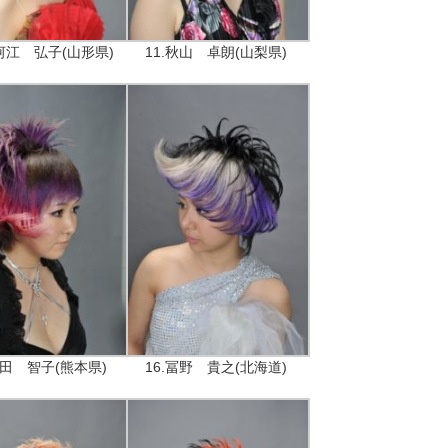
寒河江 弘子(山形県)
11.秋山 卓朗(山梨県)
太田 智子(熊本県)
16.冨野 貴之(北海道)