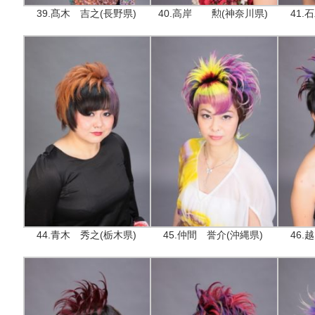
39.髙木 吉之(長野県)
40.高岸 勲(神奈川県)
41
44.青木 秀之(栃木県)
45.仲間 誉介(沖縄県)
46.