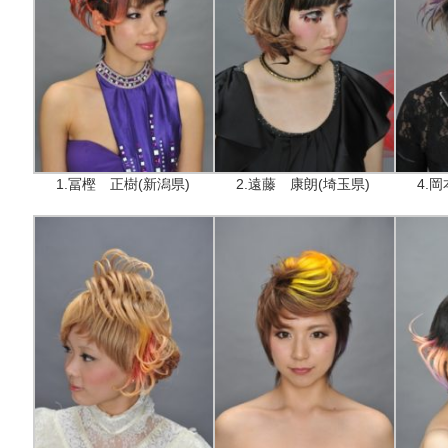
1.冨樫 正樹(新潟県)
2.遠藤 康朗(埼玉県)
4.