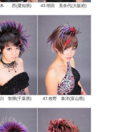
.石木 昂(愛知県)
43.明田 美奈代(大阪府)
越川 智輝(千葉県)
47.牧野 泰洋(富山県)