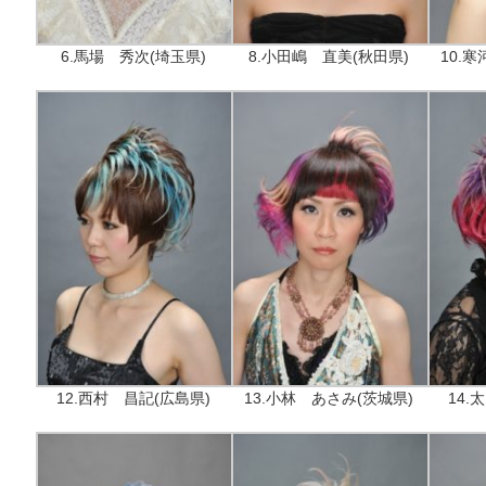
6.馬場 秀次(埼玉県)
8.小田嶋 直美(秋田県)
10.
12.西村 昌記(広島県)
13.小林 あさみ(茨城県)
14.