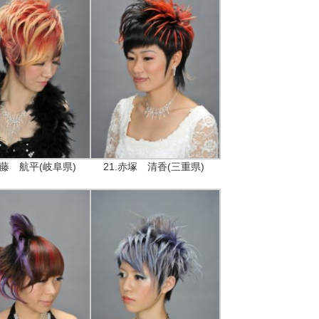
伊藤 航平(岐阜県)
21.赤塚 清香(三重県)