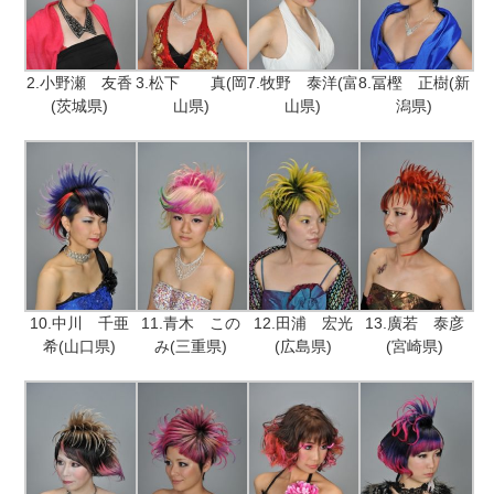
2.小野瀬 友香
3.松下 真(岡
7.牧野 泰洋(富
8.冨樫 正樹(新
(茨城県)
山県)
山県)
潟県)
10.中川 千亜
11.青木 この
12.田浦 宏光
13.廣若 泰彦
希(山口県)
み(三重県)
(広島県)
(宮崎県)