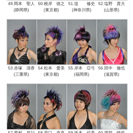
49.岡本 聖人
50.根岸 徳之
51.堤 修史
52.塩野 貴大
(静岡県)
(東京都)
(神奈川県)
(山形県)
53.赤塚 清香
54.松本 愛美
55.岸本 亞弓
56.田中 徹也
(三重県)
(東京都)
(福岡県)
(滋賀県)
57.西村 昌記
58.原口 幸喜
59.坂本 絵美
60.渡部 慎也