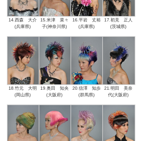
14.西森 大介
15.米津 菜々
16.平岩 丈裕
17.初見 正人
(兵庫県)
子(神奈川県)
(兵庫県)
(茨城県)
18.竹元 大明
19.奥田 知央
20.信澤 知歩
21.明田 美奈
(岡山県)
(大阪府)
(群馬県)
代(大阪府)