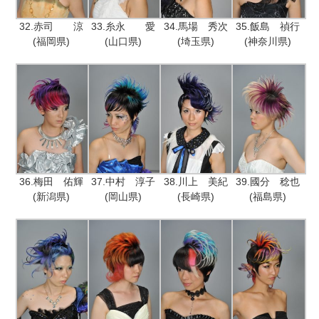
32.赤司 涼
33.糸永 愛
34.馬場 秀次
35.飯島 禎行
(福岡県)
(山口県)
(埼玉県)
(神奈川県)
36.梅田 佑輝
37.中村 淳子
38.川上 美紀
39.國分 稔也
(新潟県)
(岡山県)
(長崎県)
(福島県)