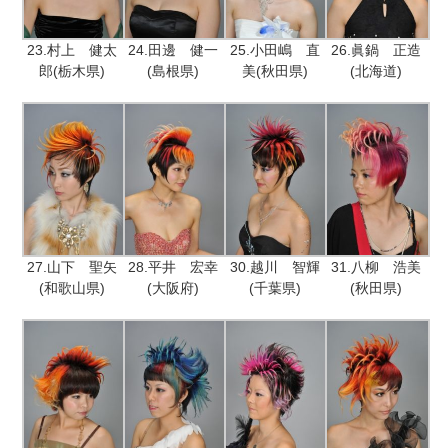
23.村上 健太
24.田邊 健一
25.小田嶋 直
26.眞鍋 正造
郎(栃木県)
(島根県)
美(秋田県)
(北海道)
27.山下 聖矢
28.平井 宏幸
30.越川 智輝
31.八柳 浩美
(和歌山県)
(大阪府)
(千葉県)
(秋田県)