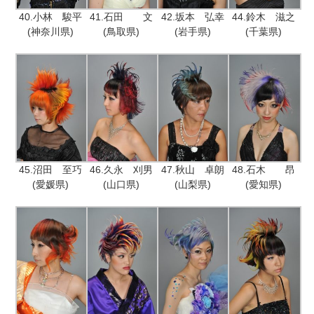
40.小林 駿平
41.石田 文
42.坂本 弘幸
44.鈴木 滋之
(神奈川県)
(鳥取県)
(岩手県)
(千葉県)
45.沼田 至巧
46.久永 刈男
47.秋山 卓朗
48.石木 昂
(愛媛県)
(山口県)
(山梨県)
(愛知県)