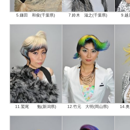
5.鎌田 和俊(千葉県)
7.鈴木 滋之(千葉県)
9.
11.鷲尾 勉(新潟県)
12.竹元 大明(岡山県)
14.