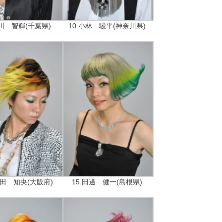
越川 智輝(千葉県)
10.小林 駿平(神奈川県)
奥田 知央(大阪府)
15.田邊 健一(島根県)