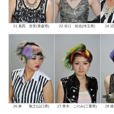
21.葛西 杏実(青森県)
22.谷口 拓也(埼玉県)
24.
26.林 敬之(山口県)
27.青木 このみ(三重県)
28.