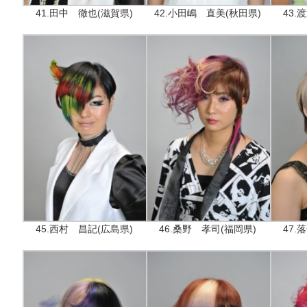
41.田中 徹也(滋賀県)
42.小田嶋 直美(秋田県)
43.
45.西村 昌記(広島県)
46.桑野 孝司(福岡県)
47.