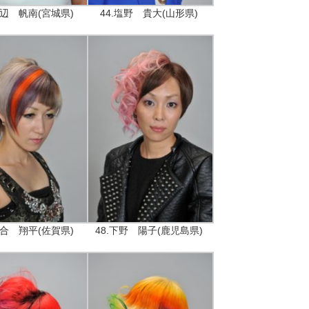
渡辺 帆南(宮城県)
44.塩野 貴大(山形県)
落合 翔平(佐賀県)
48.下野 陽子(鹿児島県)