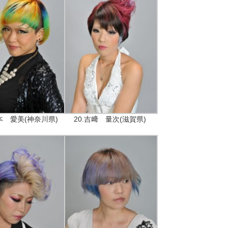
松本 愛美(神奈川県)
20.吉﨑 量次(滋賀県)