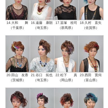
14.大和 舞
16.遠藤 康朗
17.韮塚 桂司
18.久村 直矢
（千葉県）
（埼玉県）
（群馬県）
（佐賀県）
20.田山 友香
21.谷口 拓也
22.松下 真
23.西田 寛伺
（茨城県）
（埼玉県）
（岡山県）
（富山県）