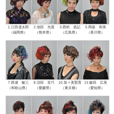
1.江田凜太郎
2.池田 光貴
3.西村 昌記
5.岡坂 和美
（福岡県）
（熊本県）
（広島県）
（香川県）
7.西浦 敏三
8.沼田 至巧
10.加々美賢育
13.飯田 広美
（和歌山県）
（愛媛県）
（東京都）
（愛知県）