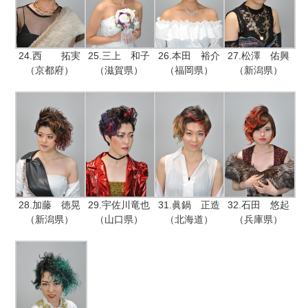
24.西 拓実
25.三上 和子
26.本田 裕介
27.松澤 佑興
（京都府）
（滋賀県）
（福岡県）
（新潟県）
28.加藤 徳晃
29.宇佐川竜也
31.眞鍋 正造
32.石田 悠起
（新潟県）
（山口県）
（北海道）
（兵庫県）