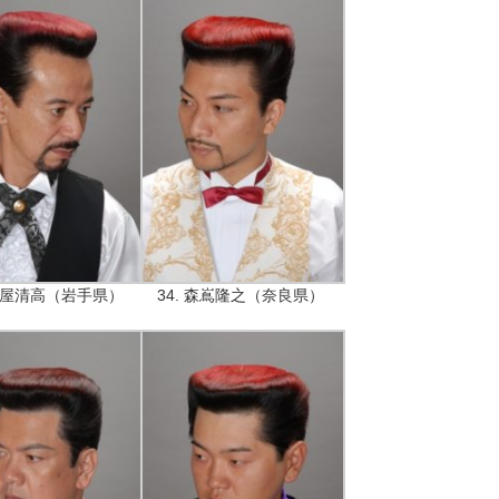
 袰屋清高（岩手県）
34. 森嶌隆之（奈良県）