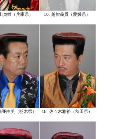
 片山貞雄（兵庫県）
10. 越智義貫（愛媛県）
 諸橋亜由美（栃木県）
15. 佐々木雅裕（秋田県）