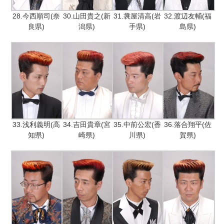
28.今西順司(奈
30.山田貴之(新
31.袰屋清高(岩
32.渡辺友輔(福
良県)
潟県)
手県)
島県)
33.浅利義明(高
34.吉田貴章(宮
35.中前公宏(香
36.落合翔平(佐
知県)
崎県)
川県)
賀県)