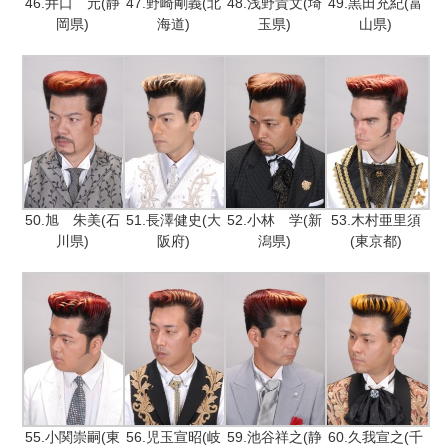
46.井口 元(静
47.野崎剛義(北
48.浅野貴文(埼
49.黒田充紀(富
岡県)
海道)
玉県)
山県)
50.旭 朱美(石
51.長澤健史(大
52.小林 学(新
53.木村亜里須
川県)
阪府)
潟県)
(東京都)
55.小関崇嗣(東
56.児玉宣昭(岐
59.池谷祥之(静
60.久我宣之(千