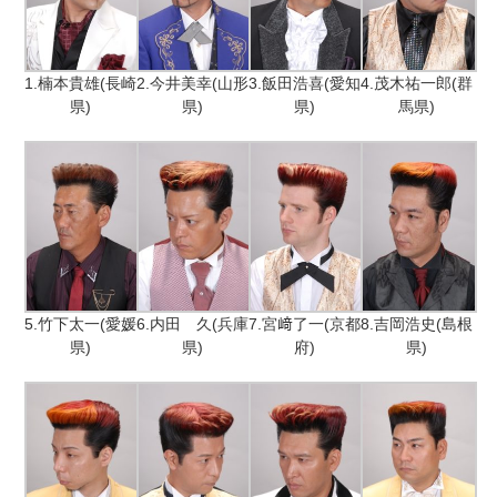
1.楠本貴雄(長崎
2.今井美幸(山形
3.飯田浩喜(愛知
4.茂木祐一郎(群
県)
県)
県)
馬県)
5.竹下太一(愛媛
6.内田 久(兵庫
7.宮﨑了一(京都
8.吉岡浩史(島根
県)
県)
府)
県)