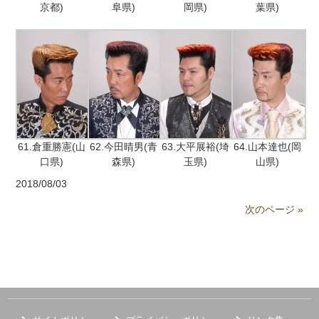
京都)
阜県)
岡県)
葉県)
61.倉重勝憲(山
62.今田晴男(青
63.大平展裕(埼
64.山本達也(岡
口県)
森県)
玉県)
山県)
2018/08/03
次のページ »