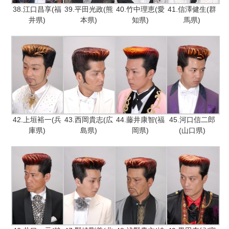
38.江口昌享(福
39.平田光政(熊
40.竹中理恵(愛
41.信澤健生(群
井県)
本県)
知県)
馬県)
42.上垣裕一(兵
43.西岡貴志(広
44.藤井康智(福
45.河口信二郎
庫県)
島県)
岡県)
(山口県)