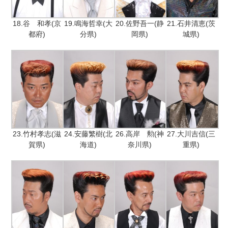
18.谷 和孝(京
19.鳴海哲幸(大
20.佐野吾一(静
21.石井清恵(茨
都府)
分県)
岡県)
城県)
23.竹村孝志(滋
24.安藤繁樹(北
26.高岸 勲(神
27.大川吉信(三
賀県)
海道)
奈川県)
重県)