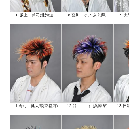
6.坂上 兼司(北海道)
8.宮川 ゆい(奈良県)
9.
11.野村 健太郎(京都府)
12.谷 仁(兵庫県)
13.