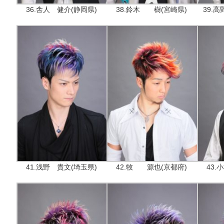
36.舎人 健介(静岡県)
38.鈴木 樹(宮崎県)
39.
41.浅野 貴文(埼玉県)
42.牧 源也(京都府)
43.