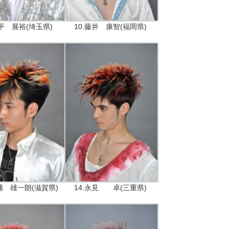
大平 展裕(埼玉県)
10.藤井 康智(福岡県)
日浦 雄一朗(滋賀県)
14.永見 卓(三重県)