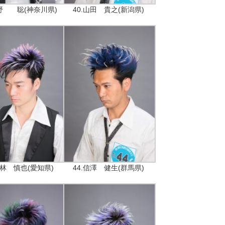
高野 聡(神奈川県)
40.山田 貴之(新潟県)
小林 慎也(愛知県)
44.信澤 健生(群馬県)