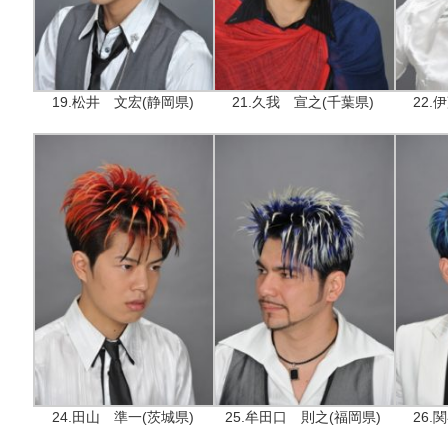
19.松井 文宏(静岡県)
21.久我 宣之(千葉県)
22.
24.田山 準一(茨城県)
25.牟田口 則之(福岡県)
26.