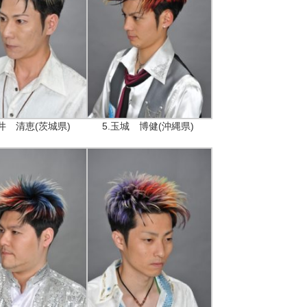
石井 清恵(茨城県)
5.玉城 博健(沖縄県)