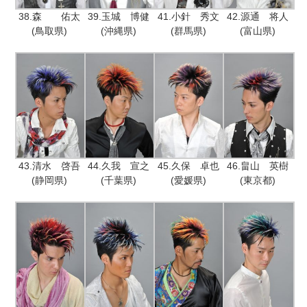
38.森 佑太
39.玉城 博健
41.小針 秀文
42.源通 将人
(鳥取県)
(沖縄県)
(群馬県)
(富山県)
43.清水 啓吾
44.久我 宣之
45.久保 卓也
46.畠山 英樹
(静岡県)
(千葉県)
(愛媛県)
(東京都)