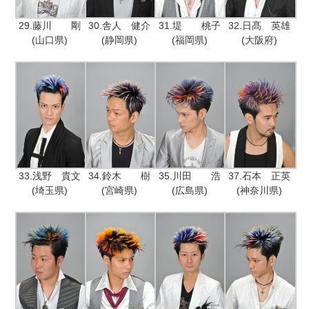
29.藤川 剛
30.舎人 健介
31.堤 桃子
32.日髙 英雄
(山口県)
(静岡県)
(福岡県)
(大阪府)
33.浅野 貴文
34.鈴木 樹
35.川田 浩
37.石本 正英
(埼玉県)
(宮崎県)
(広島県)
(神奈川県)