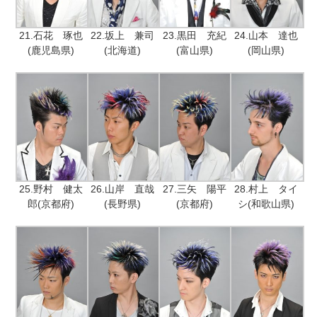
21.石花 琢也
22.坂上 兼司
23.黒田 充紀
24.山本 達也
(鹿児島県)
(北海道)
(富山県)
(岡山県)
25.野村 健太
26.山岸 直哉
27.三矢 陽平
28.村上 タイ
郎(京都府)
(長野県)
(京都府)
シ(和歌山県)