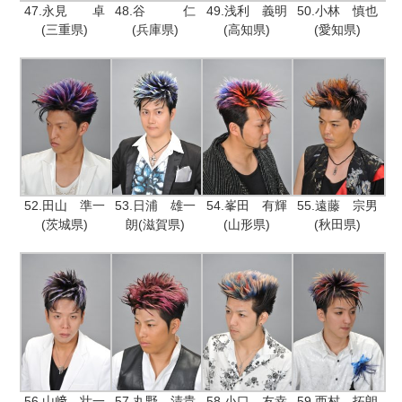
47.永見 卓
48.谷 仁
49.浅利 義明
50.小林 慎也
(三重県)
(兵庫県)
(高知県)
(愛知県)
52.田山 準一
53.日浦 雄一
54.峯田 有輝
55.遠藤 宗男
(茨城県)
朗(滋賀県)
(山形県)
(秋田県)
56.山﨑 壮一
57.丸野 清貴
58.小口 友幸
59.西村 拓朗