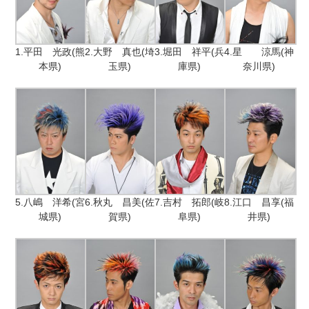
1.平田 光政(熊
2.大野 真也(埼
3.堀田 祥平(兵
4.星 涼馬(神
本県)
玉県)
庫県)
奈川県)
5.八嶋 洋希(宮
6.秋丸 昌美(佐
7.吉村 拓郎(岐
8.江口 昌享(福
城県)
賀県)
阜県)
井県)