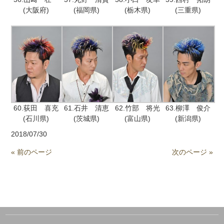
(大阪府)
(福岡県)
(栃木県)
(三重県)
60.荻田 喜充
61.石井 清恵
62.竹部 将光
63.柳澤 俊介
(石川県)
(茨城県)
(富山県)
(新潟県)
2018/07/30
« 前のページ
次のページ »