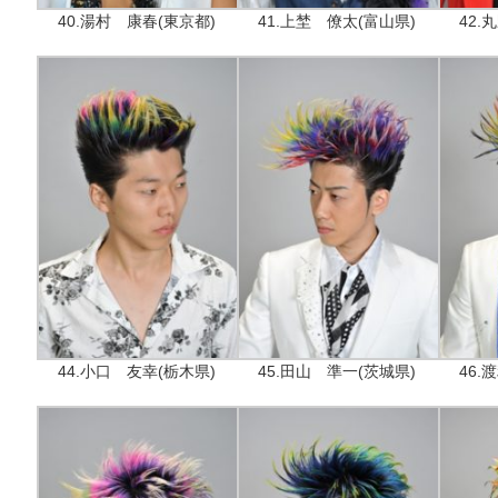
40.湯村 康春(東京都)
41.上埜 僚太(富山県)
42.
44.小口 友幸(栃木県)
45.田山 準一(茨城県)
46.