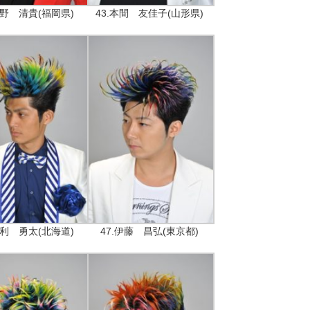
丸野 清貴(福岡県)
43.本間 友佳子(山形県)
渡利 勇太(北海道)
47.伊藤 昌弘(東京都)