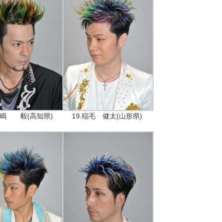
.竹嶋 毅(高知県)
19.稲毛 健太(山形県)