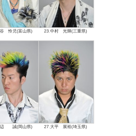
桶谷 怜児(富山県)
23.中村 光輝(三重県)
.渡辺 誠(岡山県)
27.大平 展裕(埼玉県)