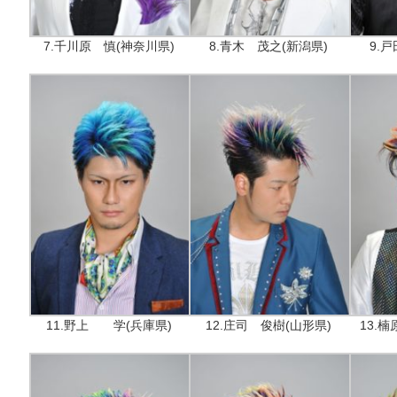
7.千川原 慎(神奈川県)
8.青木 茂之(新潟県)
9.
11.野上 学(兵庫県)
12.庄司 俊樹(山形県)
13.